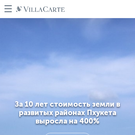
За 10 лет стоимость земли в
развитых районах Пхукета
выросла на 400%