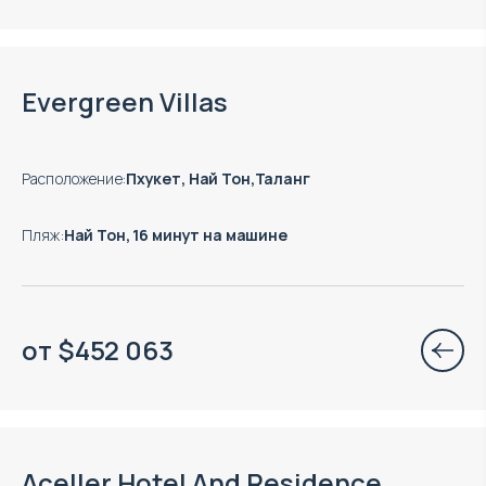
Есть готовые к заезду объекты
Evergreen Villas
Расположение
:
Пхукет, Най Тон,Таланг
Пляж
:
Най Тон, 16 минут на машине
от
$
452 063
Окончание строительства: 12.2028
Aceller Hotel And Residence