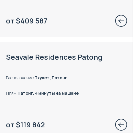
от
$
409 587
Есть готовые к заезду объекты
Seavale Residences Patong
Расположение
:
Пхукет, Патонг
Пляж
:
Патонг, 4 минуты на машине
от
$
119 842