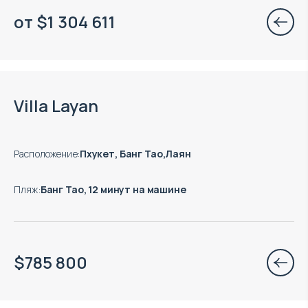
от
$
1 304 611
Есть готовые к заезду объекты
Villa Layan
Расположение
:
Пхукет, Банг Тао,Лаян
Пляж
:
Банг Тао, 12 минут на машине
$
785 800