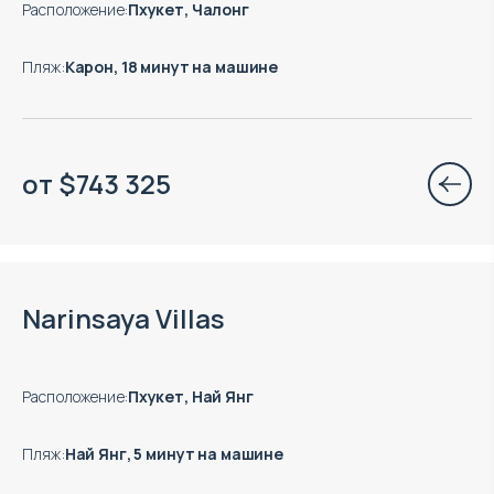
Расположение
:
Пхукет, Чалонг
Пляж
:
Карон, 18 минут на машине
от
$
743 325
Есть готовые к заезду объекты
Narinsaya Villas
Расположение
:
Пхукет, Най Янг
Пляж
:
Най Янг, 5 минут на машине