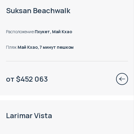
Suksan Beachwalk
Расположение
:
Пхукет, Май Кхао
Пляж
:
Май Кхао, 7 минут пешком
от
$
452 063
Окончание строительства: 02.2028
Larimar Vista