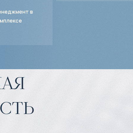
неджмент в
мплексе
ая
сть