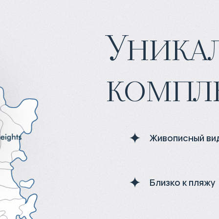
Уника
компл
Живописный ви
Близко к пляжу