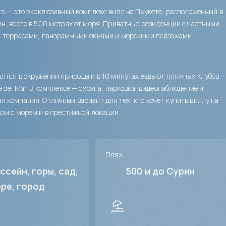
ts — это эксклюзивный комплекс вилл на Пхукете, расположенный в
н, всего в 500 метрах от моря. Приватные резиденции с частными
, террасами, панорамными окнами и морскими пейзажами.
ятся в окружении природы и в 10 минутах езды от пляжных клубов
e del Mar. В комплексе — охрана, парковка, видеонаблюдение и
 компания. Отличный вариант для тех, кто хочет купить виллу на
ом с морем и в престижной локации.
Пляж
ссейн, горы, сад,
500 м до Сурин
ре, город