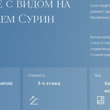
е с видом на
Surin Heigh
районе Сури
жем Сурин
бассейнами
Виллы наход
Catch и Caf
управляющая
Пхукете ряд
Этажность
Вид
sehold
3-4
этажа
ба
мо