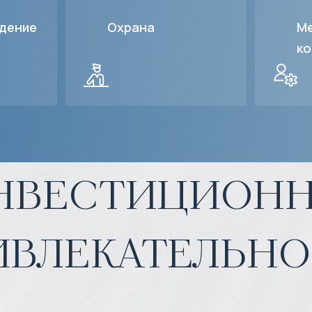
дение
Охрана
Ме
ко
нвестиционн
ивлекательно