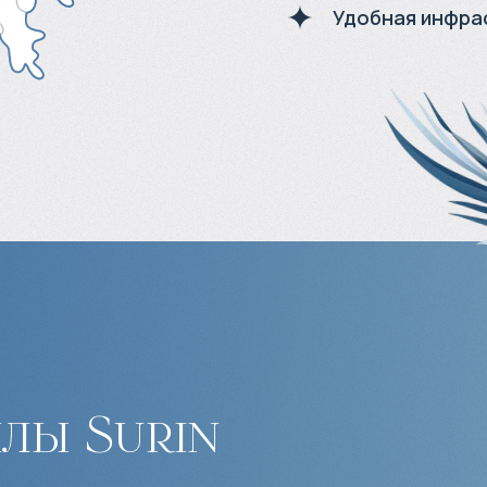
Удобная инфра
лы Surin