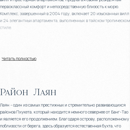
первоклассный комфорт и непосредственную близость к морю.
Комплекс, завершенный в 2004 году, включает 20 изысканных вилл
и 24 элегантных апартамента, выполненных в тайском тропическом
стиле.
Каждое жилье в Maan Tawan спроектировано с вниманием к
Читать полностью
деталям: просторные жилые помещения, современные кухни и
частные бассейны, окруженные пышной зеленью. Интерьеры
украшены массивной мебелью, отражающей гармоничное сочетание
традиционного тайского дизайна и современных удобств. Жители
Район
Лаян
могут наслаждаться прогулками по ухоженным тропическим садам
и пользоваться общими зонами для барбекю и отдыха.
Лаян - один из самых престижных и стремительно развивающихся
районов Пхукета, который находится немного севернее от Банг-Тао
и является его продолжением. Благодаря острову, расположенному
поблизости от берега, здесь образуется естественная бухта, что
Комплекс расположен всего в нескольких шагах от 8-километрового