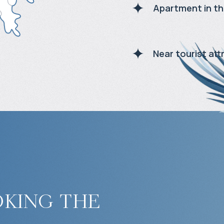
Apartment in th
Near tourist att
king the