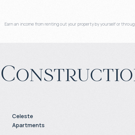
Earn an income from renting out your property by yourself or through
Constructio
Celeste
Apartments