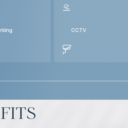
rking
CCTV
fits