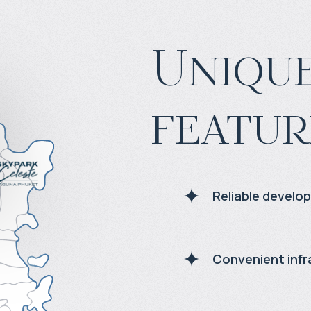
Unique
featur
Reliable develo
Convenient infr