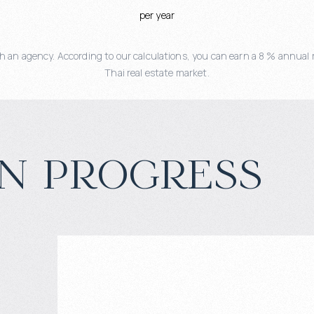
per year
 an agency. According to our calculations, you can earn a 8 % annual r
Thai real estate market.
n progress