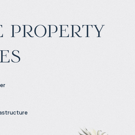
 property
es
per
astructure