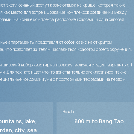
т эксклюзивный доступ к зоне отдыха на крыше, которая также
я как место для встреч. Создание комплексов соединений между
одами. На крыше комплекса расположен бассейн и одна беговая
ные апартаменты представляют собой оазис на открытом
е, что позволяет жителям насладиться красотой своего окружения.
 широкий выбор квартир на продажу, включая студии, варианты с 1
ми. Для тех, кто ищет что-то действительно эксклюзивное, также
пециальные кондоминиумы с просторными террасами на первом
Beach
untains, lake,
800 m to Bang Tao
rden, city, sea