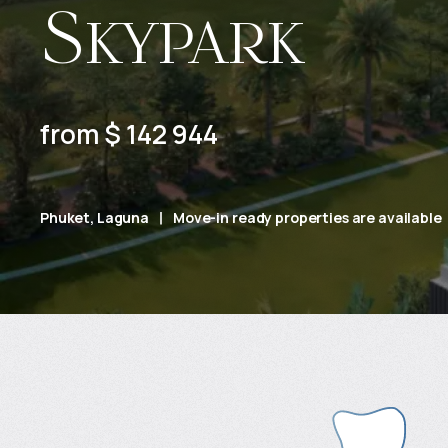
Skypark
from $ 142 944
Phuket, Laguna
Move-in ready properties are available