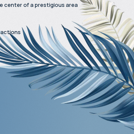
e center of a prestigious area
ractions