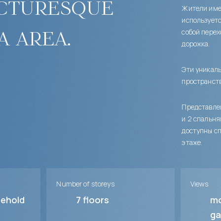
icturesque
Жители имею
используетс
a area.
собой перех
дорожка.
Эти уникаль
пространств
Представлен
и 2 спальня
доступны с
этаже.
Number of storeys
Views
sehold
7
floors
mo
ga