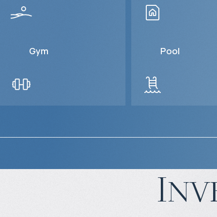
Gym
Pool
Inv