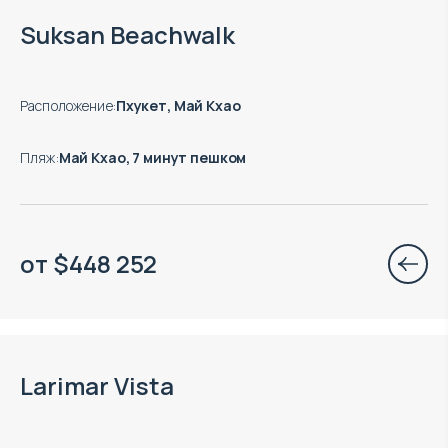
Suksan Beachwalk
Расположение
:
Пхукет, Май Кхао
Пляж
:
Май Кхао, 7 минут пешком
от
$
448 252
Окончание строительства: 02.2028
Larimar Vista