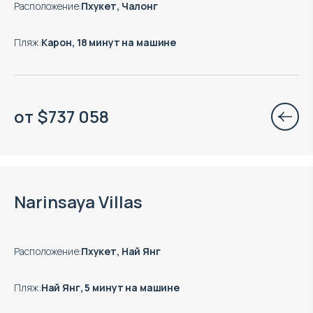
Расположение
:
Пхукет, Чалонг
Пляж
:
Карон, 18 минут на машине
от
$
737 058
Есть готовые к заезду объекты
Narinsaya Villas
Расположение
:
Пхукет, Най Янг
Пляж
:
Най Янг, 5 минут на машине