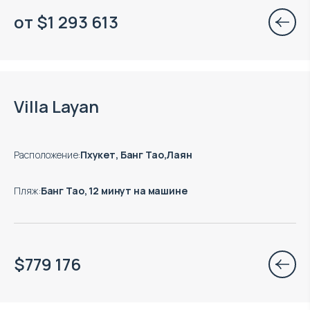
от
$
1 293 613
Есть готовые к заезду объекты
Villa Layan
Расположение
:
Пхукет, Банг Тао,Лаян
Пляж
:
Банг Тао, 12 минут на машине
$
779 176