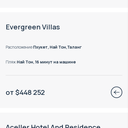
Есть готовые к заезду объекты
Evergreen Villas
Расположение
:
Пхукет, Най Тон,Таланг
Пляж
:
Най Тон, 16 минут на машине
от
$
448 252
Окончание строительства: 12.2028
Aceller Hotel And Residence