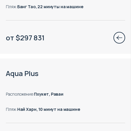
Пляж
:
Банг Тао, 22 минуты на машине
от
$
297 831
Aqua Plus
Расположение
:
Пхукет, Раваи
Пляж
:
Най Харн, 10 минут на машине