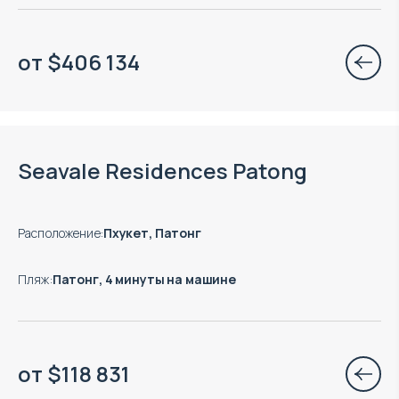
от
$
406 134
Есть готовые к заезду объекты
Seavale Residences Patong
Расположение
:
Пхукет, Патонг
Пляж
:
Патонг, 4 минуты на машине
от
$
118 831