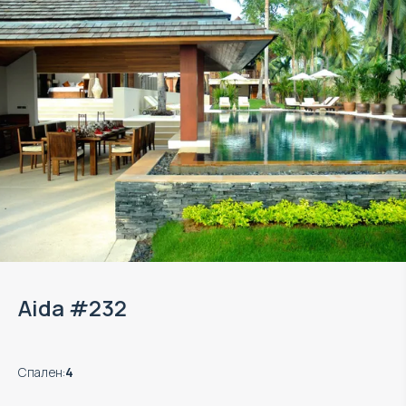
Aida #232
Спален
:
4