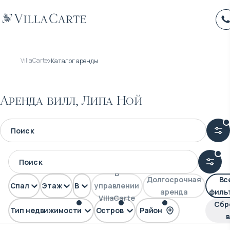
VillaCarte
Каталог аренды
Аренда вилл, Липа Ной
В
Долгосрочная
Вс
Спален
Этажей
Вид
управлении
аренда
филь
VillaCarte
Сбр
Тип недвижимости
Остров
Район
Вилла
Самуи
Липа Ной