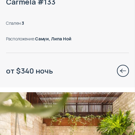
Carmela #133
Спален
:
3
Расположение
:
Самуи, Липа Ной
от
$
340
ночь