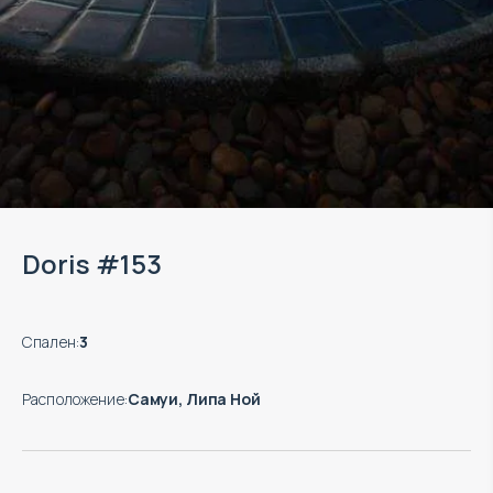
Doris #153
Спален
:
3
Расположение
:
Самуи, Липа Ной