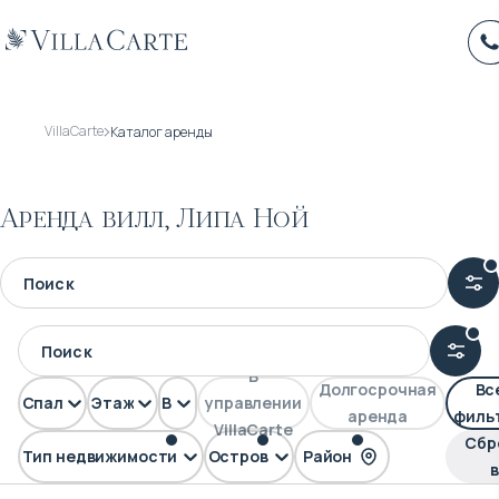
VillaCarte
Каталог аренды
Аренда вилл, Липа Ной
В
Долгосрочная
Вс
Спален
Этажей
Вид
управлении
аренда
филь
VillaCarte
Сбр
Тип недвижимости
Остров
Район
Вилла
Самуи
Липа Ной