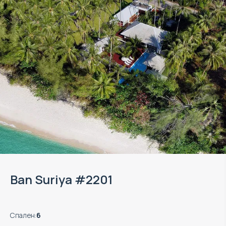
Ban Suriya #2201
Спален
:
6