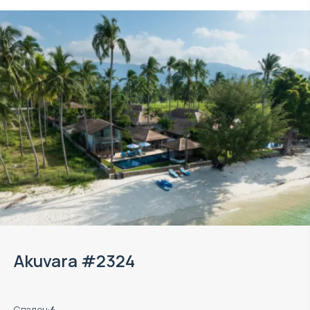
Akuvara #2324
Спален
:
4