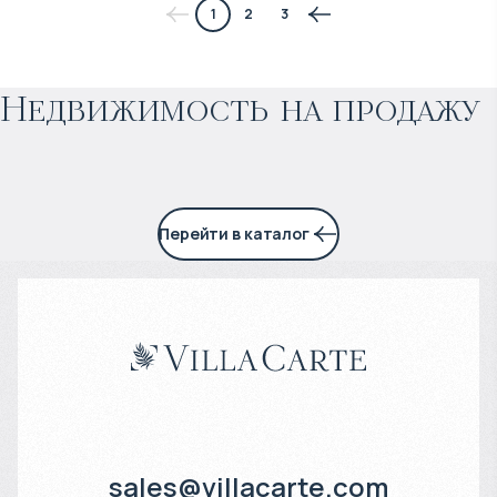
1
2
3
Прогнозируемый доход
:
Недвижимость на продажу
5% годовых
Перейти в каталог
sales@villacarte.com