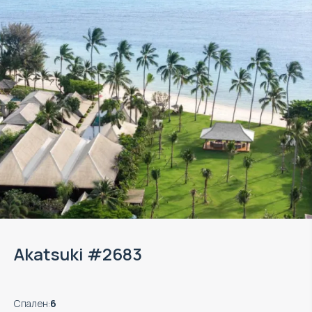
Akatsuki #2683
Спален
:
6