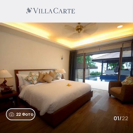
22 Фото
01
/
22