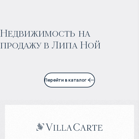
$
263 234
Прогнозируемый доход
:
Недвижимость на
продажу в Липа Ной
5% годовых
Перейти в каталог