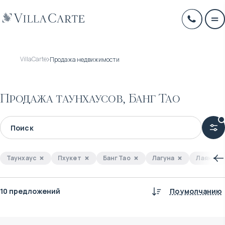
VillaCarte
Продажа недвижимости
Продажа таунхаусов, Банг Тао
Таунхаус
Пхукет
Банг Тао
Лагуна
Лаян
10 предложений
По умолчанию