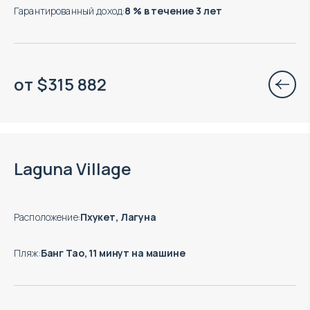
Гарантированный доход
:
8 % в течение 3 лет
от
$
315 882
Есть готовые к заезду объекты
Laguna Village
Расположение
:
Пхукет, Лагуна
Пляж
:
Банг Тао, 11 минут на машине