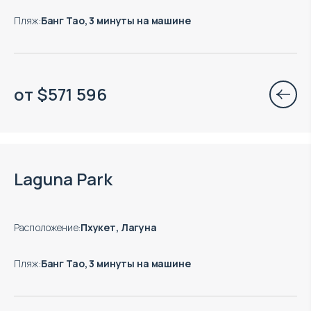
Пляж
:
Банг Тао, 3 минуты на машине
от
$
571 596
Есть готовые к заезду объекты
Laguna Park
Расположение
:
Пхукет, Лагуна
Пляж
:
Банг Тао, 3 минуты на машине