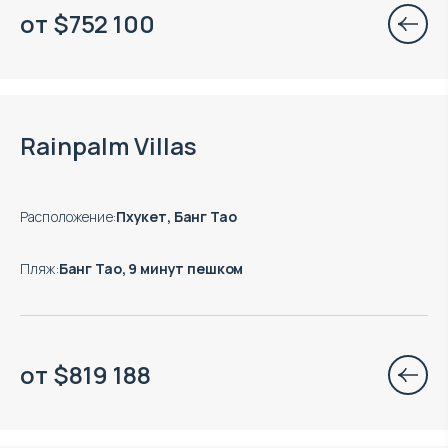
от
$
752 100
Rainpalm Villas
Расположение
:
Пхукет, Банг Тао
Пляж
:
Банг Тао, 9 минут пешком
от
$
819 188