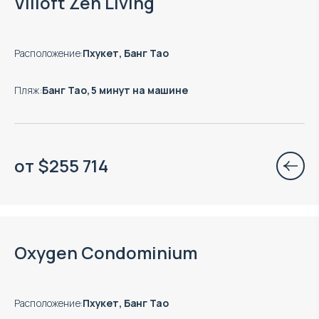
Villoft Zen Living
Расположение
:
Пхукет, Банг Тао
Пляж
:
Банг Тао, 5 минут на машине
от
$
255 714
Есть готовые к заезду объекты
Oxygen Condominium
Расположение
:
Пхукет, Банг Тао