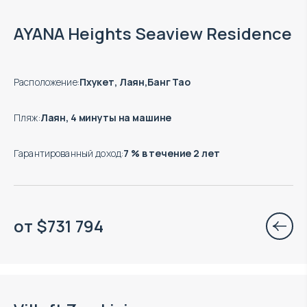
Окончание строительства: 09.2027
AYANA Heights Seaview Residence
Расположение
:
Пхукет, Лаян,Банг Тао
Пляж
:
Лаян, 4 минуты на машине
Гарантированный доход
:
7 % в течение 2 лет
от
$
731 794
Есть готовые к заезду объекты