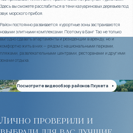
Здесь вы сможете расслабиться в тени казуариновых деревьев под
звук морского прибоя.
Район постоянно развивается: курортные зоны застраиваются
новыми элитными комплексами. Поэтому в Банг Тао не только
выгодно сдавать апартаменты и резиденции в аренду, но и
комфортно жить в них — рядом с национальными парками,
пляжами, развлекательными центрами, ресторанами и другими
зонами отдыха.
Посмотрите видеообзор районов Пхукета
Лично проверили и
выбрали для вас лучшие