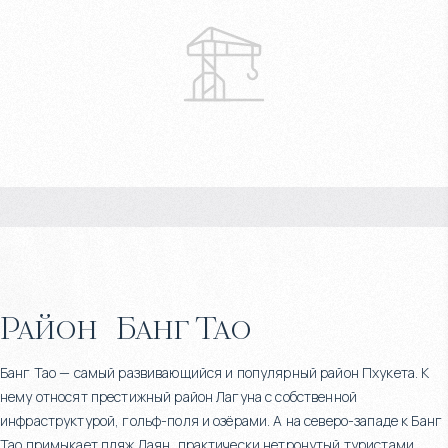
Район
Банг Тао
Банг Тао — самый развивающийся и популярный район Пхукета. К
нему относят престижный район Лагуна с собственной
инфраструктурой, гольф-поля и озёрами. А на северо-западе к Банг
Тао примыкает пляж Лаян, практически нетронутый туристами.