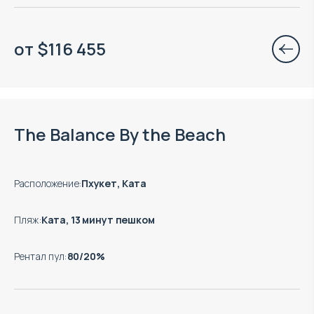
от
$
116 455
Окончание строительства: 12.2027
The Balance By the Beach
Расположение
:
Пхукет, Ката
Пляж
:
Ката, 13 минут пешком
Рентал пул
:
80/20%