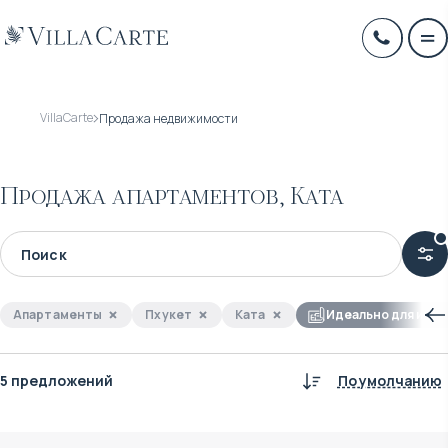
VillaCarte
Продажа недвижимости
Продажа апартаментов, Ката
Апартаменты
Пхукет
Ката
Идеально для инве
5 предложений
По умолчанию