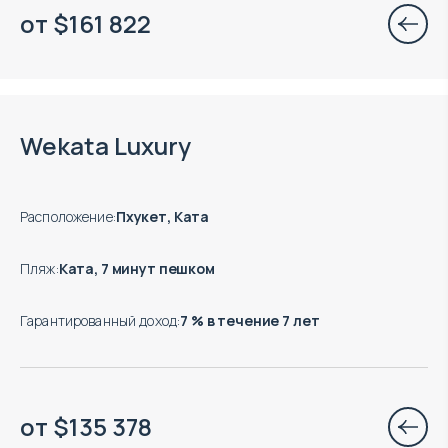
от
$
161 822
Есть готовые к заезду объекты
Wekata Luxury
Расположение
:
Пхукет, Ката
Пляж
:
Ката, 7 минут пешком
Гарантированный доход
:
7 % в течение 7 лет
от
$
135 378