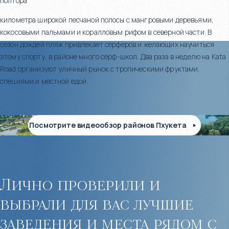
полтора
километра широкой песчаной полосы с мангровыми деревьями,
кокосовыми пальмами и коралловым рифом в северной части. В
сезон дождей пляж привлекает сёрферов и желающих научиться
этому спорту, в районе много сёрф-школ. Два раза в неделю на Kata
Road организуют уличный рынок с тропическими фруктами,
специями и местной едой.
Посмотрите видеообзор районов Пхукета
Лично проверили и
выбрали для вас лучшие
заведения и места рядом с