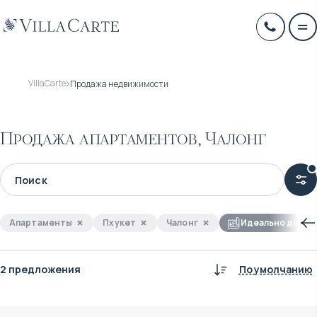
VillaCarte
Продажа недвижимости
Продажа апартаментов, Чалонг
Апартаменты
Пхукет
Чалонг
Идеально для ин
2 предложения
По умолчанию