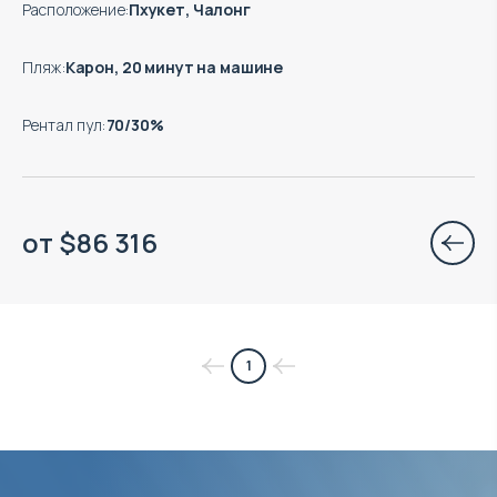
Расположение
:
Пхукет, Чалонг
Пляж
:
Карон, 20 минут на машине
Рентал пул
:
70/30%
от
$
86 316
1