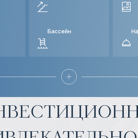
Бассейн
На
нвестиционн
ивлекательно