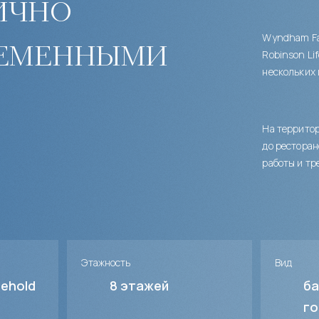
ично
Wyndham Fan
ременными
Robinson Li
нескольких 
На территор
до ресторан
работы и тр
Этажность
Вид
sehold
8
этажей
ба
го