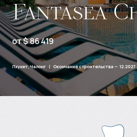
Fantasea C
от $ 86 419
Пхукет, Чалонг
Окончание строительства
—
12.2027