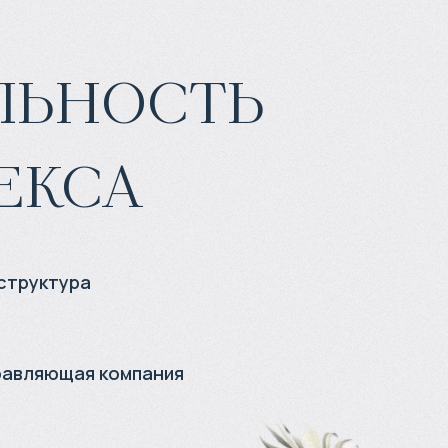
льность
екса
структура
равляющая компания