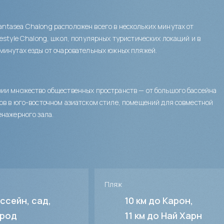
tasea Chalong расположен всего в нескольких минутах от
festyle Chalong, школ, популярных туристических локаций и в
минутах езды от очаровательных южных пляжей.
ии множество общественных пространств — от большого бассейна
ов в юго-восточном азиатском стиле, помещений для совместной
енажерного зала.
Пляж
ссейн, сад,
10 км до Карон
род
11 км до Най Харн