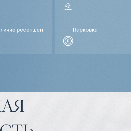
личие ресепшен
Парковка
ая
сть