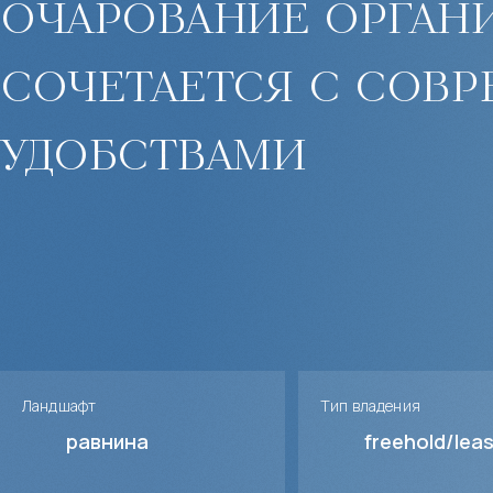
очарование орган
сочетается с сов
удобствами
Ландшафт
Тип владения
равнина
freehold/lea