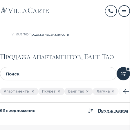
VillaCarte
Продажа недвижимости
Продажа апартаментов, Банг Тао
Апартаменты
Пхукет
Банг Тао
Лагуна
Лая
63 предложения
По умолчанию