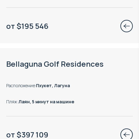
от
$
195 546
Окончание строительства: 09.2028
Bellaguna Golf Residences
Расположение
:
Пхукет, Лагуна
Пляж
:
Лаян, 5 минут на машине
от
$
397 109