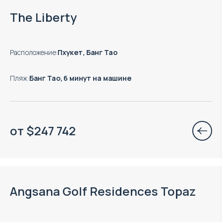
The Liberty
Расположение
:
Пхукет, Банг Тао
Пляж
:
Банг Тао, 6 минут на машине
от
$
247 742
Окончание строительства: 12.2028
Angsana Golf Residences Topaz