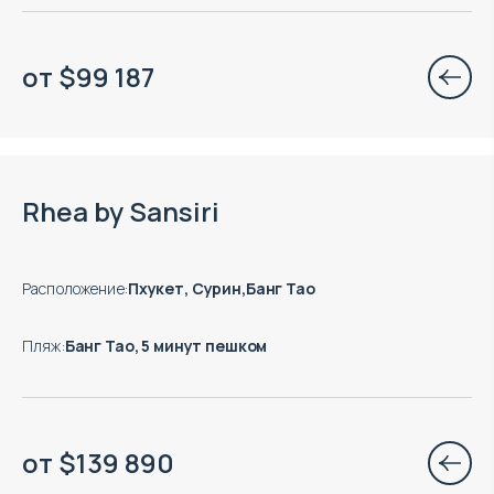
от
$
99 187
Окончание строительства: 11.2027
Rhea by Sansiri
Расположение
:
Пхукет, Сурин,Банг Тао
Пляж
:
Банг Тао, 5 минут пешком
от
$
139 890