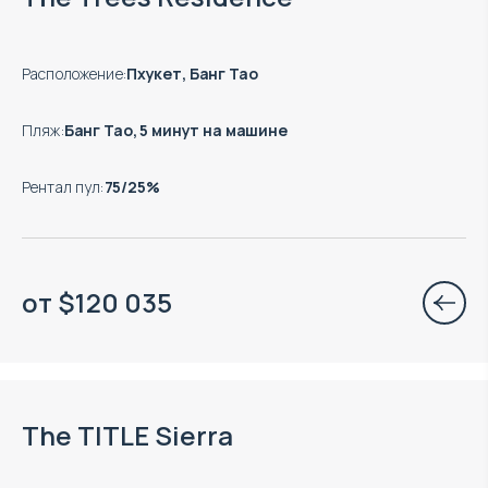
Расположение
:
Пхукет, Банг Тао
Пляж
:
Банг Тао, 5 минут на машине
Рентал пул
:
75/25%
от
$
120 035
Окончание строительства: 09.2028
The TITLE Sierra