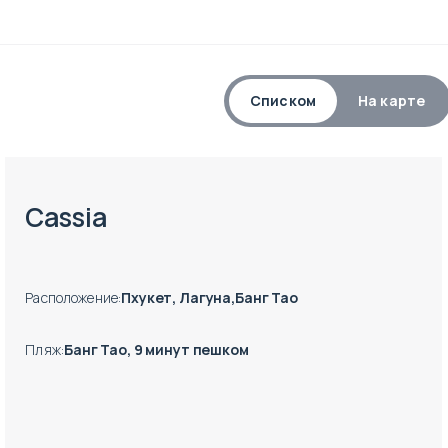
Списком
На карте
Есть готовые к заезду объекты
Cassia
Расположение
:
Пхукет, Лагуна,Банг Тао
Пляж
:
Банг Тао, 9 минут пешком