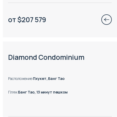
от
$
207 579
Есть готовые к заезду объекты
Diamond Condominium
Расположение
:
Пхукет, Банг Тао
Пляж
:
Банг Тао, 13 минут пешком