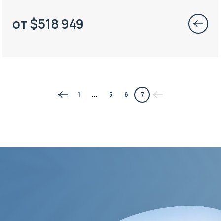
от
$
518 949
1
...
5
6
7