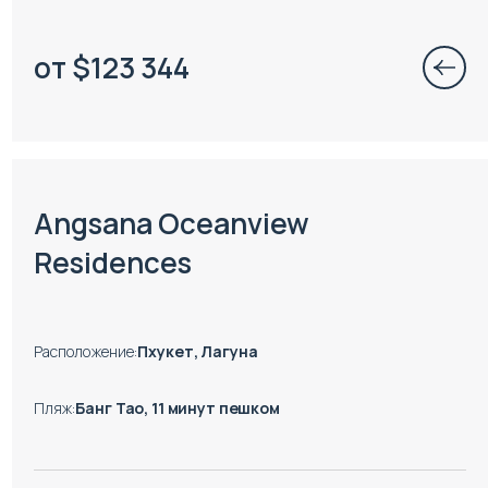
от
$
123 344
Есть готовые к заезду объекты
Angsana Oceanview
Residences
Расположение
:
Пхукет, Лагуна
Пляж
:
Банг Тао, 11 минут пешком