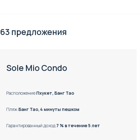
63 предложения
Есть готовые к заезду объекты
Sole Mio Condo
Расположение
:
Пхукет, Банг Тао
Пляж
:
Банг Тао, 4 минуты пешком
Гарантированный доход
:
7 % в течение 5 лет