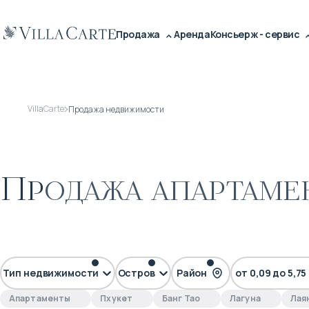
Продажа
Аренда
Консьерж - сервис
VillaCarte
Продажа недвижимости
Продажа апартамен
до $200 000
$500 000 – $1
Тип недвижимости
Остров
Район
от 0,09 до 5,75
Апартаменты
Пхукет
Банг Тао
Лагуна
Лая