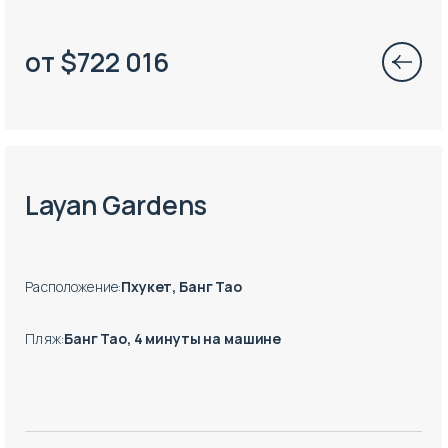
от
$
722 016
Есть готовые к заезду объекты
Layan Gardens
Расположение
:
Пхукет, Банг Тао
Пляж
:
Банг Тао, 4 минуты на машине