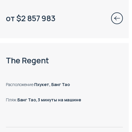
от
$
2 857 983
Есть готовые к заезду объекты
The Regent
Расположение
:
Пхукет, Банг Тао
Пляж
:
Банг Тао, 3 минуты на машине