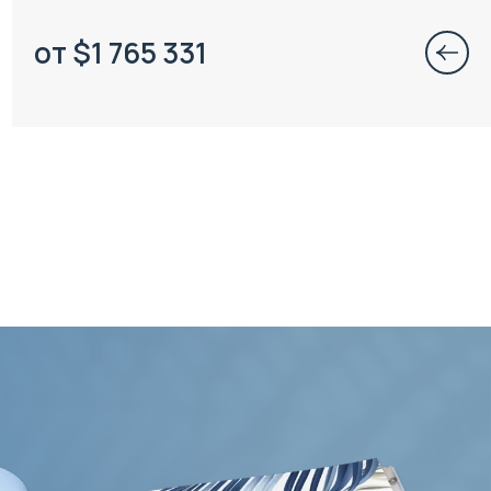
от
$
1 765 331