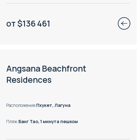
от
$
136 461
Есть готовые к заезду объекты
Angsana Beachfront
Residences
Расположение
:
Пхукет, Лагуна
Пляж
:
Банг Тао, 1 минута пешком