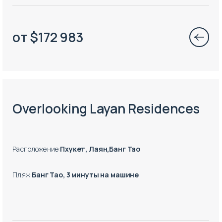
от
$
172 983
Есть готовые к заезду объекты
Overlooking Layan Residences
Расположение
:
Пхукет, Лаян,Банг Тао
Пляж
:
Банг Тао, 3 минуты на машине