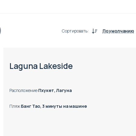
Сортировать
:
По умолчанию
Есть готовые к заезду объекты
Laguna Lakeside
Расположение
:
Пхукет, Лагуна
Пляж
:
Банг Тао, 3 минуты на машине