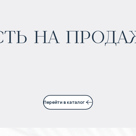
ь на продаж
$
нет цены
Прогнозируемый доход
:
4% годовых
Перейти в каталог