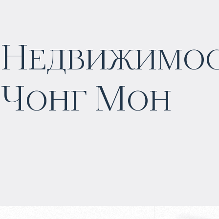
Недвижимост
$
756 421
Чонг Мон
Прогнозируемый доход
:
5% годовых