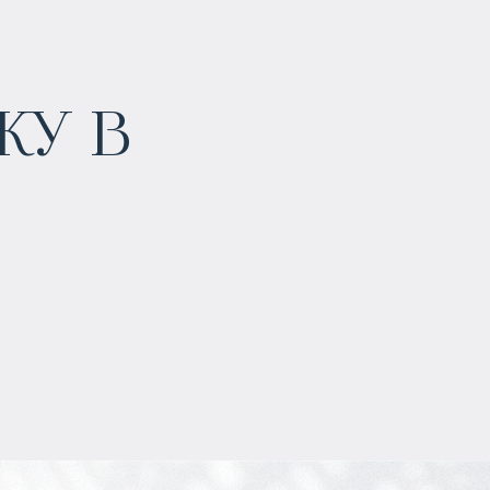
у в
$
907 705
Прогнозируемый доход
:
5% годовых