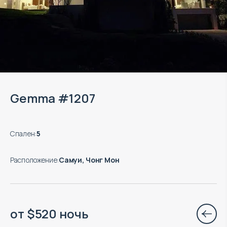
Gemma #1207
Спален
:
5
Расположение
:
Самуи, Чонг Мон
от
$
520
ночь