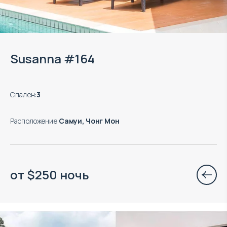
Susanna #164
Спален
:
3
Расположение
:
Самуи, Чонг Мон
от
$
250
ночь