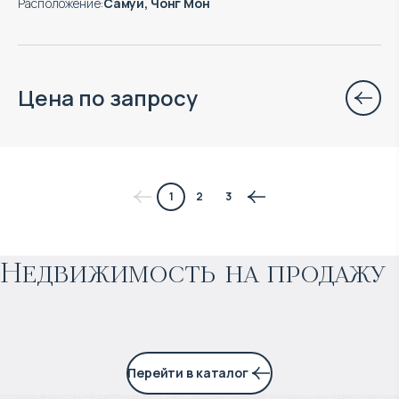
Расположение
:
Самуи, Чонг Мон
Цена по запросу
$
нет цены
1
2
3
Прогнозируемый доход
:
Недвижимость на продажу
4% годовых
Перейти в каталог