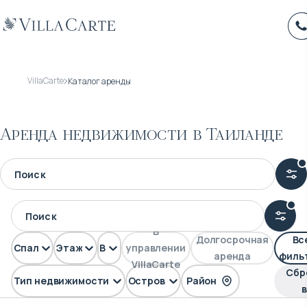
VillaCarte
Каталог аренды
Аренда недвижимости в Таиланде
В
Долгосрочная
Вс
Спален
Этажей
Вид
управлении
аренда
филь
VillaCarte
Сбр
Тип недвижимости
Остров
Район