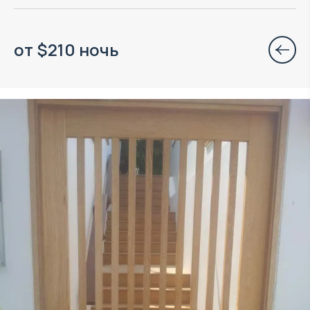
от
$
210
ночь