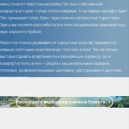
нему относят престижный район Лагуна с собственной
инфраструктурой, гольф-поля и озёрами. А на северо-западе к Банг
Тао примыкает пляж Лаян, практически нетронутый туристами.
Здесь вы сможете расслабиться в тени казуариновых деревьев под
звук морского прибоя.
Район постоянно развивается: курортные зоны застраиваются
новыми элитными комплексами. Поэтому в Банг Тао не только
выгодно сдавать апартаменты и резиденции в аренду, но и
комфортно жить в них — рядом с национальными парками,
пляжами, развлекательными центрами, ресторанами и другими
зонами отдыха.
Посмотрите видеообзор районов Пхукета
$
2 055 016