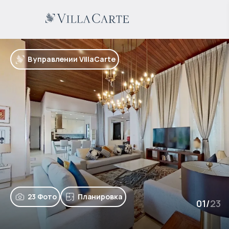
В управлении VillaCarte
23 Фото
Планировка
01
/
23