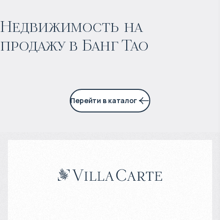
Прогнозируемый доход
:
Недвижимость на
продажу в Банг Тао
6% годовых
Перейти в каталог