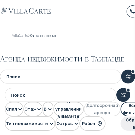
VillaCarte
Каталог аренды
Аренда недвижимости в Таиланде
В
Долгосрочная
Вс
Спален
Этажей
Вид
управлении
аренда
филь
VillaCarte
Сбр
Тип недвижимости
Остров
Район