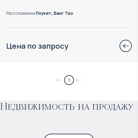
Расположение
:
Пхукет, Банг Тао
Цена по запросу
$
нет цены
1
Прогнозируемый доход
:
Недвижимость на продажу
4% годовых