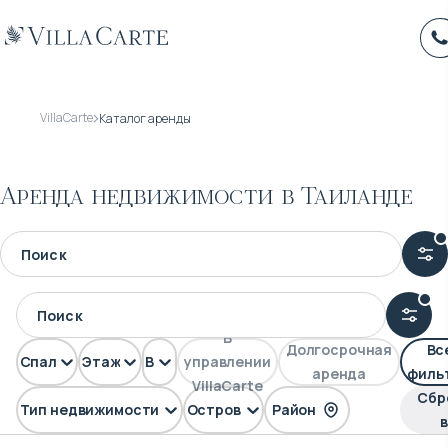
VillaCarte
Каталог аренды
Аренда недвижимости в Таиланде
В
Долгосрочная
Вс
Спален
Этажей
Вид
управлении
аренда
филь
VillaCarte
Сбр
Тип недвижимости
Остров
Район