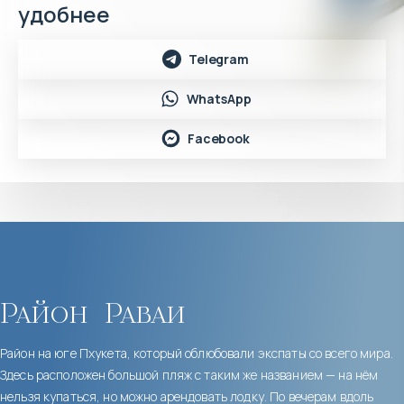
удобнее
Telegram
WhatsApp
Facebook
Район
Раваи
Район на юге Пхукета, который облюбовали экспаты со всего мира.
Здесь расположен большой пляж с таким же названием — на нём
нельзя купаться, но можно арендовать лодку. По вечерам вдоль