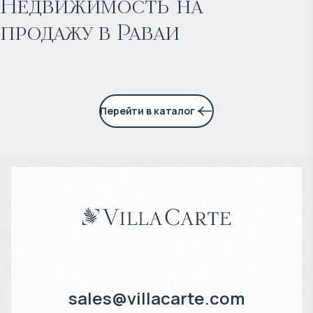
Недвижимость на
продажу в Раваи
6% годовых
Перейти в каталог
sales@villacarte.com