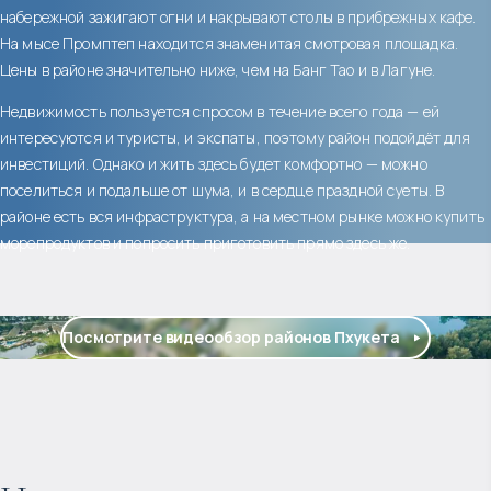
набережной зажигают огни и накрывают столы в прибрежных кафе.
На мысе Промптеп находится знаменитая смотровая площадка.
Цены в районе значительно ниже, чем на Банг Тао и в Лагуне.
Недвижимость пользуется спросом в течение всего года — ей
интересуются и туристы, и экспаты, поэтому район подойдёт для
инвестиций. Однако и жить здесь будет комфортно — можно
поселиться и подальше от шума, и в сердце праздной суеты. В
районе есть вся инфраструктура, а на местном рынке можно купить
морепродуктов и попросить приготовить прямо здесь же.
Посмотрите видеообзор районов Пхукета
$
199 392
Прогнозируемый доход
: