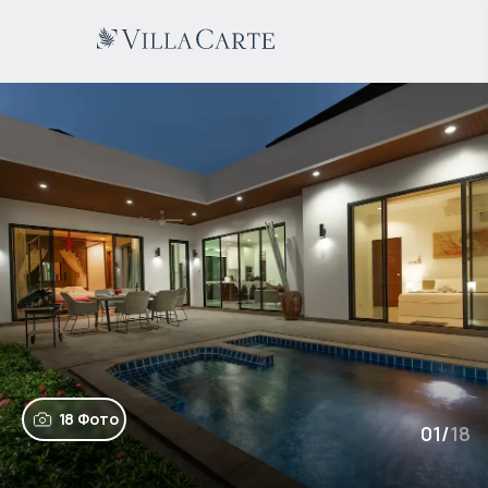
18 Фото
01
/
18