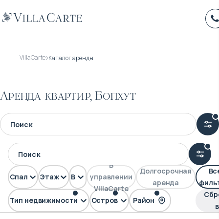
VillaCarte
Каталог аренды
Аренда квартир, Бопхут
В
Долгосрочная
Вс
Спален
Этажей
Вид
управлении
аренда
филь
VillaCarte
Сбр
Тип недвижимости
Остров
Район
FLAT
Самуи
Бопхут