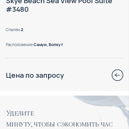
Skye Beach Sea View Pool Suite
#3480
Спален
:
2
Расположение
:
Самуи, Бопхут
Цена по запросу
Уделите 

минуту, чтобы сэкономить час