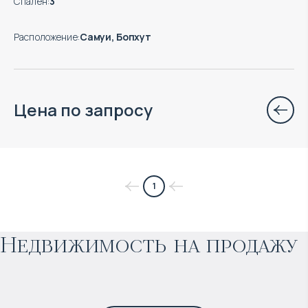
Спален
:
3
Расположение
:
Самуи, Бопхут
Цена по запросу
$
97 598
1
Прогнозируемый доход
:
Недвижимость на продажу
8% годовых