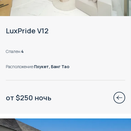
LuxPride V12
Спален
:
4
Расположение
:
Пхукет, Банг Тао
от
$
250
ночь