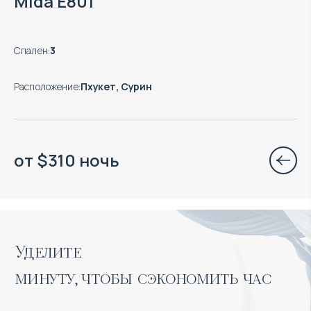
Mida E801
Спален
:
3
Расположение
:
Пхукет, Сурин
от
$
310
ночь
Уделите 

минуту, чтобы сэкономить час