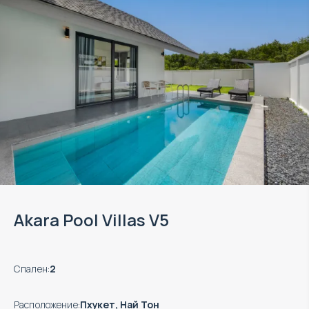
Akara Pool Villas V5
Спален
:
2
Расположение
:
Пхукет, Най Тон