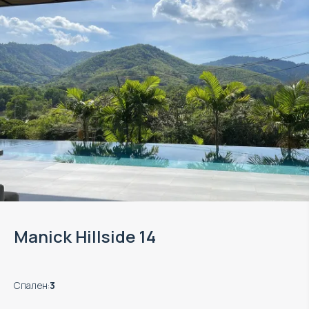
Manick Hillside 14
Спален
:
3