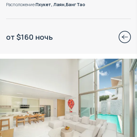
Расположение
:
Пхукет, Лаян,Банг Тао
от
$
160
ночь