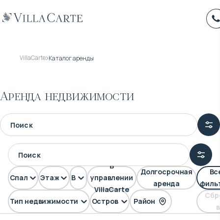
VillaCarte
Каталог аренды
Аренда недвижимости
В
Долгосрочная
Вс
Спален
Этажей
Вид
управлении
аренда
филь
VillaCarte
Сбр
Тип недвижимости
Остров
Район