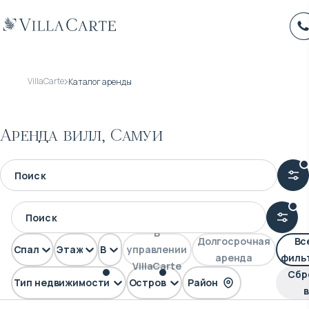
VillaCarte
Каталог аренды
Аренда вилл, Самуи
В
Долгосрочная
Вс
Спален
Этажей
Вид
управлении
аренда
филь
VillaCarte
Сбр
Тип недвижимости
Остров
Район
Вилла
Самуи