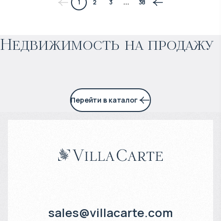
1
2
3
...
38
Прогнозируемый доход
:
Недвижимость на продажу
4% годовых
Перейти в каталог
sales@villacarte.com