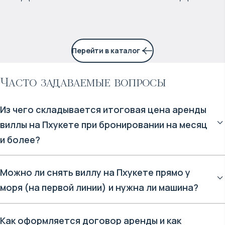
Перейти в каталог
Часто задаваемые вопросы
Из чего складывается итоговая цена аренды
виллы на Пхукете при бронировании на месяц
и более?
При долгосрочной аренде (от 1 месяца) базовая стоимость
Можно ли снять виллу на Пхукете прямо у
суток всегда ниже, но в прайс редко включаются
моря (на первой линии) и нужна ли машина?
коммунальные платежи. На Пхукете арендатор отдельно
оплачивает расход электричества (в среднем 5–7 бат за кВт) и
На Пхукете концепция «вилла прямо на песке» — редкость
воды по счетчикам резиденции. Также уточняйте у
Как оформляется договор аренды и как