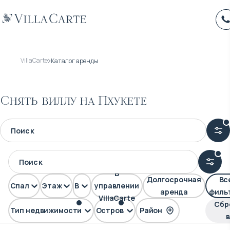
VillaCarte
Каталог аренды
Снять виллу на Пхукете
В
Долгосрочная
Вс
Спален
Этажей
Вид
управлении
аренда
филь
VillaCarte
Сбр
Тип недвижимости
Остров
Район
Вилла
Пхукет