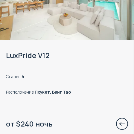
LuxPride V12
Спален
:
4
Расположение
:
Пхукет, Банг Тао
от
$
240
ночь