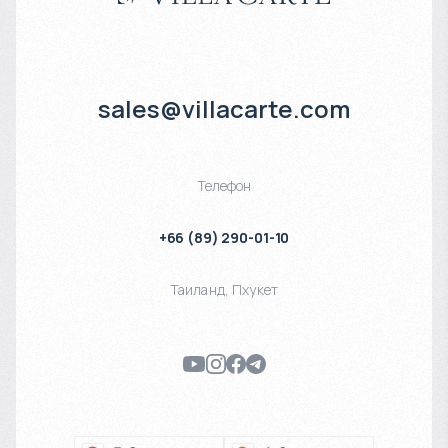
уровнем безопасности и приватности славятся закрытые
поселки вилл в районах Най Харн и Раваи на юге острова, где
сосредоточена вся необходимая инфраструктура для
экспатов: детские сады, международные школы и
sales@villacarte.com
развивающие центры.
Телефон
+66 (89) 290-01-10
Таиланд
,
Пхукет