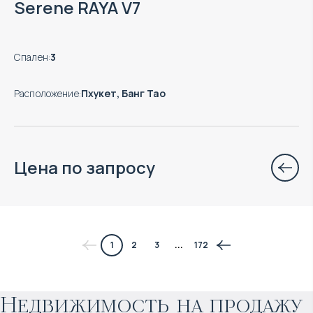
Serene RAYA V7
Спален
:
3
Расположение
:
Пхукет, Банг Тао
Цена по запросу
$
нет цены
1
2
3
...
172
Прогнозируемый доход
:
Недвижимость на продажу
4% годовых