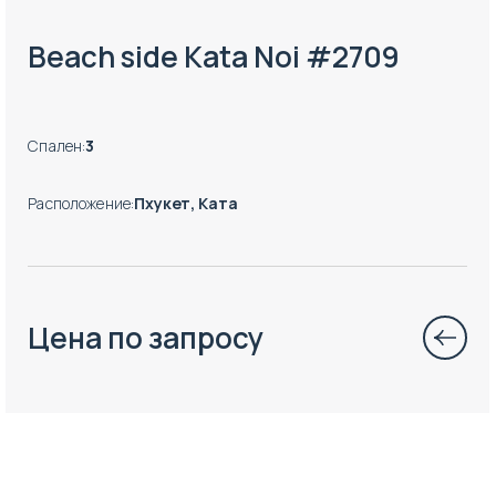
Beach side Kata Noi #2709
Спален
:
3
Расположение
:
Пхукет, Ката
Цена по запросу