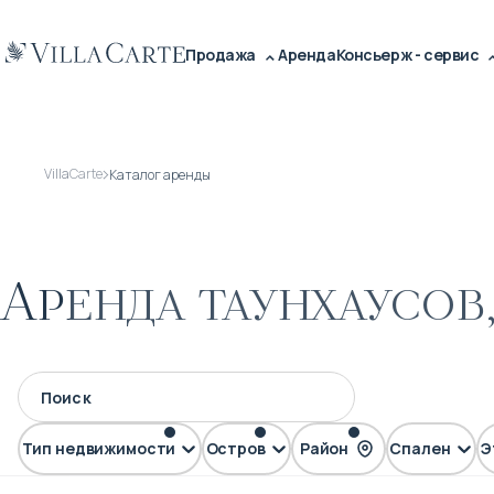
Продажа
Аренда
Консьерж - сервис
VillaCarte
Каталог аренды
Аренда таунхаусов,
Тип недвижимости
Остров
Район
Спален
Э
Таунхаус
Пхукет
Ката