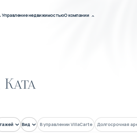
Управление недвижимостью
О компании
 Ката
тажей
Вид
В управлении VillaCarte
Долгосрочная ар