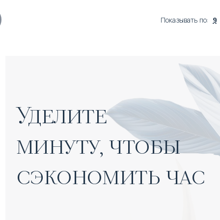
Показывать по
:
9
Уделите 

минуту, чтобы 
сэкономить час