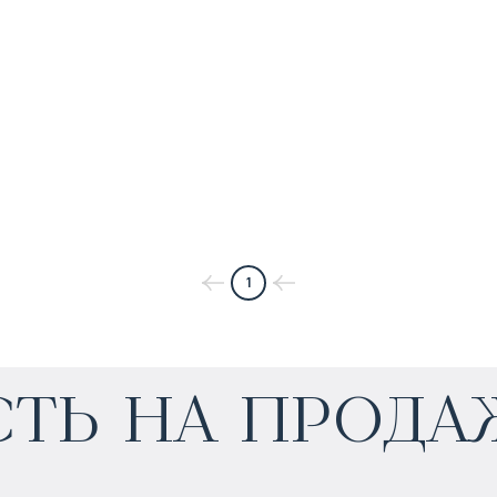
1
$
452 896
ть на прода
Прогнозируемый доход
:
6% годовых