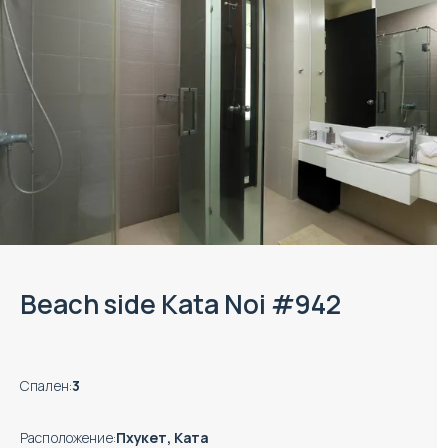
Beach side Kata Noi #942
Спален
:
3
Расположение
:
Пхукет, Ката