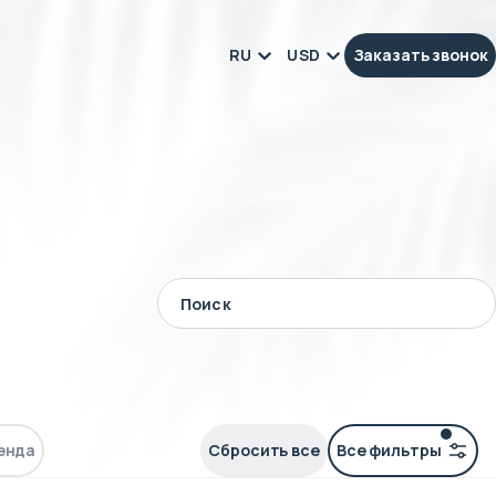
RU
USD
Заказать звонок
енда
Сбросить все
Все фильтры