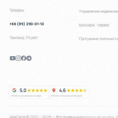
Телефон
Управление недвижим
+66 (89) 290-01-10
Консьерж - сервис
Таиланд
,
Пхукет
Программа лояльност
VillaCarte © 2012 - 2026 — Все права и материалы защищены. Bi