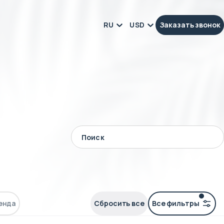
RU
USD
Заказать звонок
енда
Сбросить все
Все фильтры