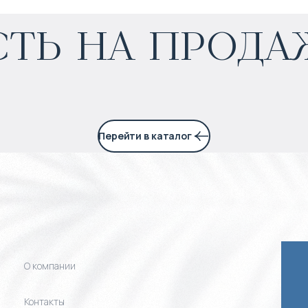
ть на прода
Прогнозируемый доход
:
6% годовых
Перейти в каталог
О компании
Контакты