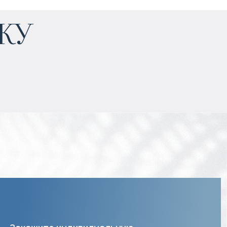
жу
Прогнозируемый доход
:
7% годовых