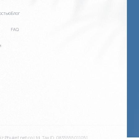
остью
Блог
FAQ
и
z Phuket.net co Ltd. Tax ID: 0835555011051