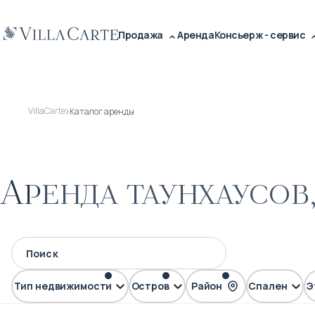
Продажа
Аренда
Консьерж - сервис
VillaCarte
Каталог аренды
Аренда таунхаусов,
Тип недвижимости
Остров
Район
Спален
Э
Таунхаус
Пхукет
Ката