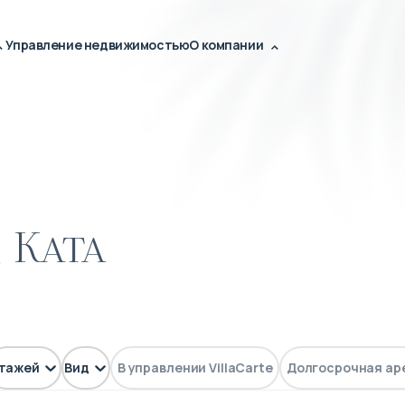
Управление недвижимостью
О компании
 Ката
тажей
Вид
В управлении VillaCarte
Долгосрочная ар