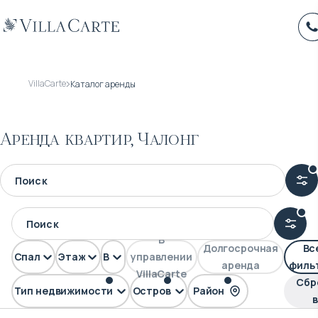
VillaCarte
Каталог аренды
Аренда квартир, Чалонг
В
Долгосрочная
Вс
Спален
Этажей
Вид
управлении
аренда
филь
VillaCarte
Сбр
Тип недвижимости
Остров
Район
FLAT
Пхукет
Чалонг