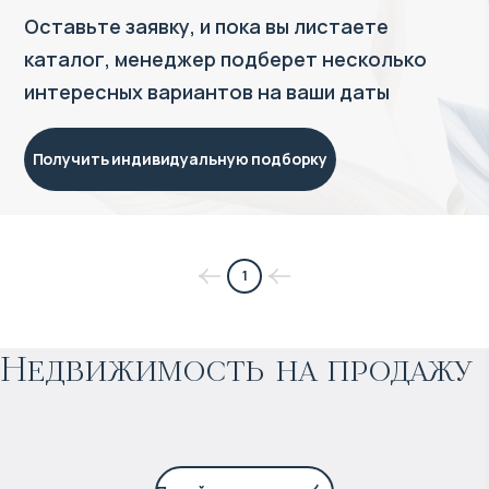
Оставьте заявку, и пока вы листаете
каталог, менеджер подберет несколько
интересных вариантов на ваши даты
Получить индивидуальную подборку
$
нет цены
1
Прогнозируемый доход
:
Недвижимость на продажу
6% годовых