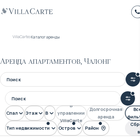
VillaCarte
Каталог аренды
Аренда апартаментов, Чалонг
В
Долгосрочная
Вс
Спален
Этажей
Вид
управлении
аренда
филь
VillaCarte
Сбр
Тип недвижимости
Остров
Район
Апартаменты
Пхукет
Чалонг