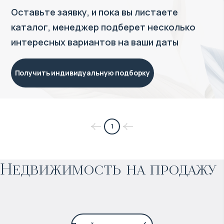
Оставьте заявку, и пока вы листаете
каталог, менеджер подберет несколько
интересных вариантов на ваши даты
Получить индивидуальную подборку
$
нет цены
1
Прогнозируемый доход
:
Недвижимость на продажу
6% годовых