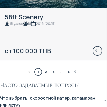
58ft Scenery
15 узлов
18
2016 (2025)
от 100 000 THB
1
2
3
...
6
Часто задаваемые вопросы
Что выбрать: скоростной катер, катамаран
или яхту?