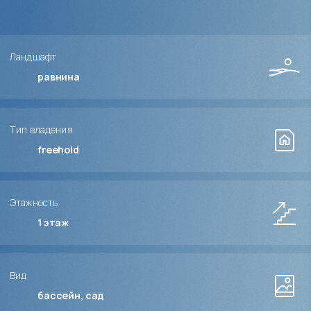
Ландшафт
равнина
Тип владения
freehold
Этажность
1
этаж
Вид
бассейн, сад