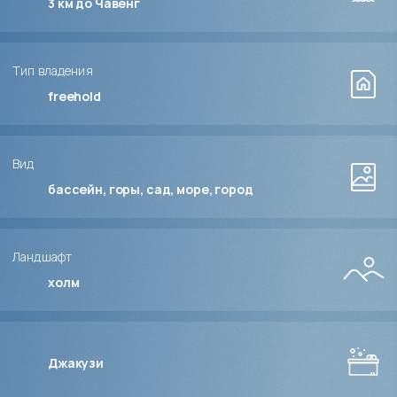
3 км до Чавенг
Тип владения
freehold
Вид
бассейн, горы, сад, море, город
Ландшафт
холм
Джакузи