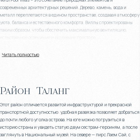
современных архитектурных решений. Дерево, камень, вода и
металл переплетаются в едином пространстве, создавая атмосферу
уюта, баланса и естественного комфорта. Виллы спроектированы
таким образом, чтобы обеспечить максимальную вентиляцию,
естественное освещение и ощущение простора.
Читать полностью
Пространство для жизни и отдыха
Все виллы Verdi включают просторные жилые и обеденные зоны,
современные кухни, частные бассейны и вместительные
Район
Таланг
парковочные места, окружённые зелёными садами.
Этот район отличается развитой инфраструктурой и прекрасной
🔹
Трёхспальные виллы
предлагают просторные спальни с
транспортной доступностью: удобная развязка позволяет добраться
гардеробными и ванными комнатами, высокие потолки в гостиной,
до почти любого уголка острова. На юге можно погрузиться в
плавное соединение интерьера с природным окружением и
историю страны и увидеть статую двум сестрам-героиням, а после
энергоэффективные решения. С террасы открывается вид на
заглянуть в Национальный музей. На севере — пирс Лаем Сай, с
ухоженный сад, созданный для уединённого отдыха.