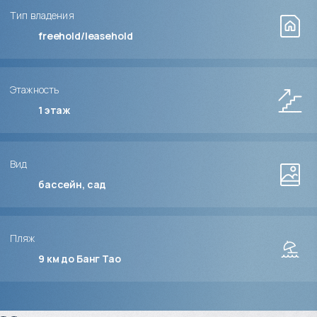
Тип владения
freehold/leasehold
Этажность
1
этаж
Вид
бассейн, сад
Пляж
9 км до Банг Тао