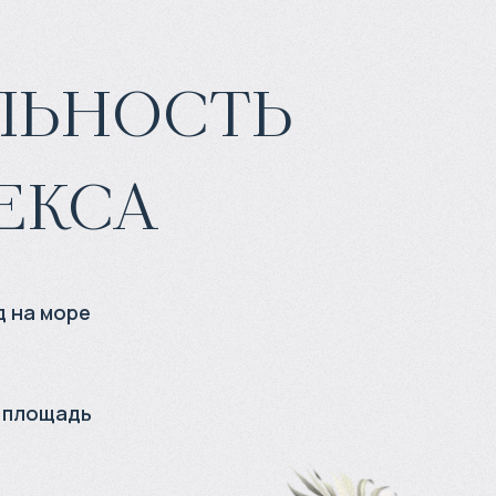
льность
екса
д на море
 площадь