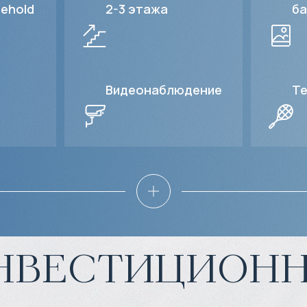
sehold
2-3
этажа
ба
Видеонаблюдение
Те
нвестиционн