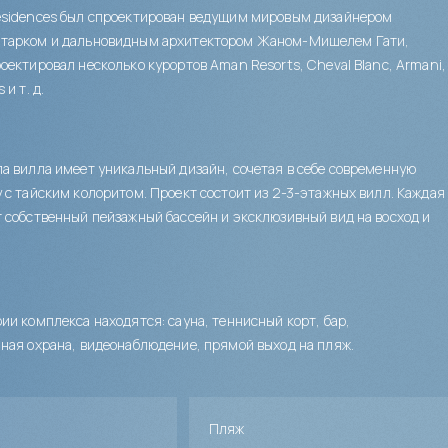
esidences был спроектирован ведущим мировым дизайнером
тарком и дальновидным архитектором Жаном-Мишелем Гати,
оектировал несколько курортов Aman Resorts, Cheval Blanc, Armani,
 и т. д.
а вилла имеет уникальный дизайн, сочетая в себе современную
 с тайским колоритом. Проект состоит из 2-3-этажных вилл. Каждая
 собственный пейзажный бассейн и эксклюзивный вид на восход и
ии комплекса находятся: сауна, теннисный корт, бар,
ная охрана, видеонаблюдение, прямой выход на пляж.
Пляж