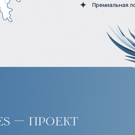
Премиальная л
es — проект