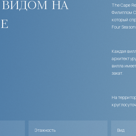
 видом на
The Cape R
Филиппом С
е
который спр
Four Seasons
Каждая вилл
архитектуру
вилла имеет
закат.
На территор
круглосуточ
Этажность
Вид