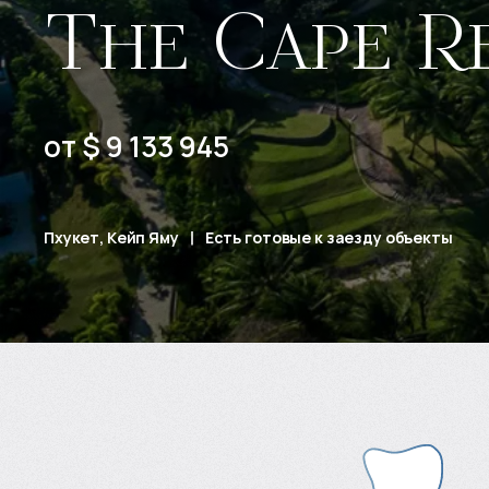
The Cape R
от $ 9 133 945
Пхукет, Кейп Яму
Есть готовые к заезду объекты