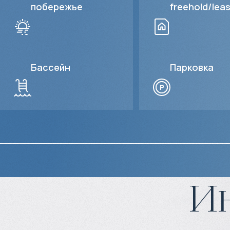
побережье
freehold/lea
Бассейн
Парковка
И