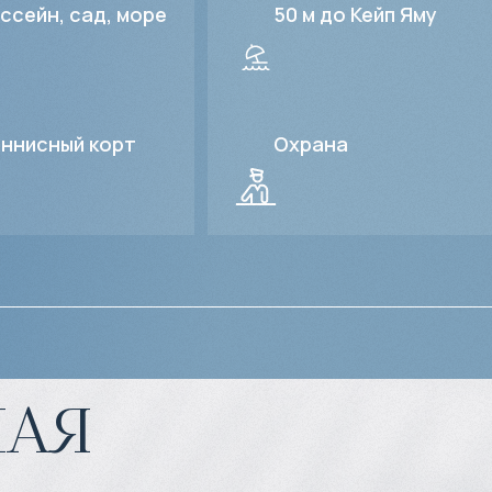
ссейн, сад, море
50 м до Кейп Яму
ннисный корт
Охрана
ая