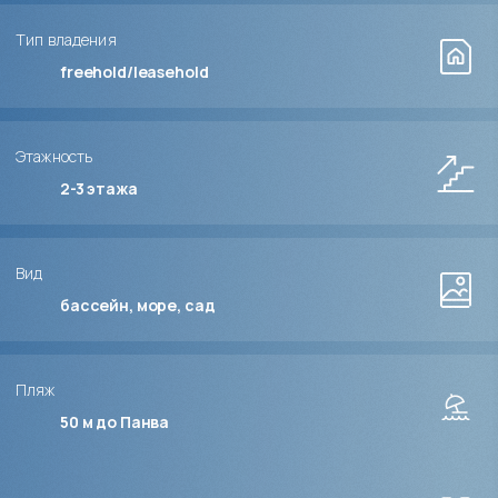
Тип владения
freehold/leasehold
Этажность
2-3
этажа
Вид
бассейн, море, сад
Пляж
50 м до Панва