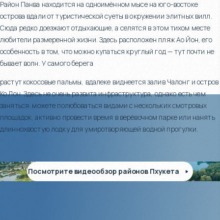
Район Панва находится на одноимённом мысе на юго-востоке
острова вдали от туристической суеты в окружении элитных вилл.
Сюда редко доезжают отдыхающие, а селятся в этом тихом месте
любители размеренной жизни. Здесь расположен пляж Ао Йон, его
особенность в том, что можно купаться круглый год — тут почти не
бывает волн. У самого берега
растут кокосовые пальмы, вдалеке виднеется залив Чалонг и остров
Ко Лон. Здесь не очень развита инфраструктура, однако есть чем
заняться: можете полюбоваться видами с нескольких смотровых
площадок, активно провести время в верёвочном парке или нанять
длиннохвостую лодку для умиротворяющей водной прогулки.
Посмотрите видеообзор районов Пхукета