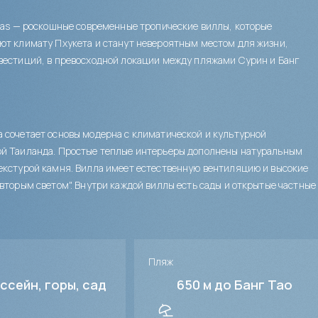
llas — роскошные современные тропические виллы, которые
ют климату Пхукета и станут невероятным местом для жизни,
вестиций, в превосходной локации между пляжами Сурин и Банг
 сочетает основы модерна с климатической и культурной
ой Таиланда. Простые теплые интерьеры дополнены натуральным
екстурой камня. Вилла имеет естественную вентиляцию и высокие
"вторым светом". Внутри каждой виллы есть сады и открытые частные
Пляж
ссейн, горы, сад
650 м до Банг Тао