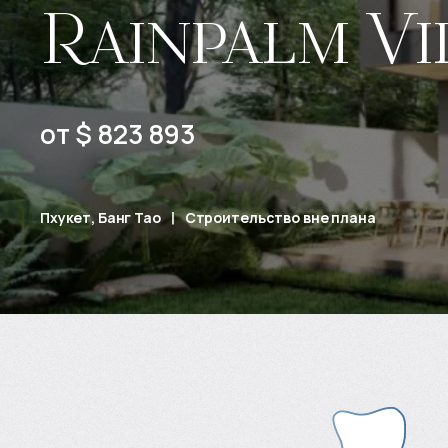
Rainpalm Vi
от $ 823 893
Пхукет, Банг Тао
Строительство вне плана