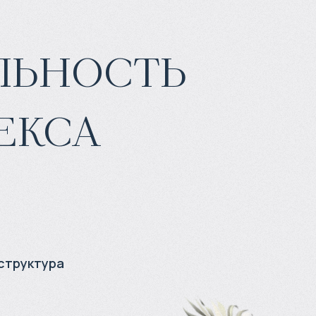
льность
екса
структура