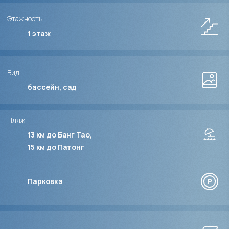
Этажность
1
этаж
Вид
бассейн, сад
Пляж
13 км до Банг Тао
15 км до Патонг
Парковка