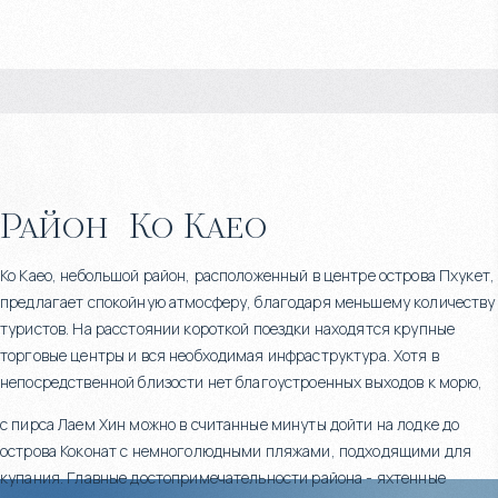
Район
Ко Каео
Ко Каео, небольшой район, расположенный в центре острова Пхукет,
предлагает спокойную атмосферу, благодаря меньшему количеству
туристов. На расстоянии короткой поездки находятся крупные
торговые центры и вся необходимая инфраструктура. Хотя в
непосредственной близости нет благоустроенных выходов к морю,
с пирса Лаем Хин можно в считанные минуты дойти на лодке до
острова Коконат с немноголюдными пляжами, подходящими для
купания. Главные достопримечательности района - яхтенные