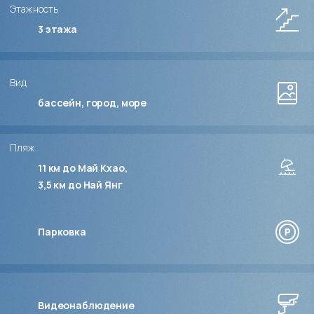
Этажность
3
этажа
Вид
бассейн, город, море
Пляж
11 км до Май Кхао
3,5 км до Най Янг
Парковка
Видеонаблюдение