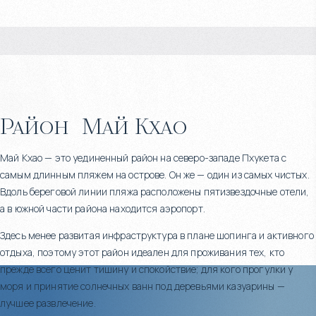
Район
Май Кхао
Май Кхао — это уединенный район на северо-западе Пхукета с
самым длинным пляжем на острове. Он же — один из самых чистых.
Вдоль береговой линии пляжа расположены пятизвездочные отели,
а в южной части района находится аэропорт.
Здесь менее развитая инфраструктура в плане шопинга и активного
отдыха, поэтому этот район идеален для проживания тех, кто
прежде всего ценит тишину и спокойствие; для кого прогулки у
моря и принятие солнечных ванн под деревьями казуарины —
лучшее развлечение.