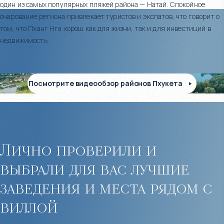
один из самых популярных пляжей района — Натай. Спокойное
очарование региона привлекает туристов и экспатов, что говорит о
том, что Пханг Нга хорош как для жизни, так и для инвестиций в
недвижимость.
Посмотрите видеообзор районов Пхукета
Лично проверили и
выбрали для вас лучшие
заведения и места рядом с
виллой