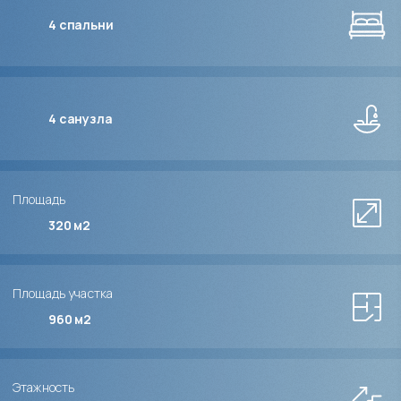
4
спальни
4
санузла
Площадь
320 м2
Площадь участка
960 м2
Этажность