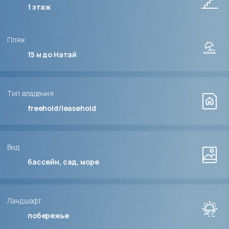
1
этаж
Пляж
15 м до Натай
Тип владения
freehold/leasehold
Вид
бассейн, сад, море
Ландшафт
побережье