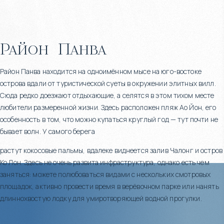
Район
Панва
Район Панва находится на одноимённом мысе на юго-востоке
острова вдали от туристической суеты в окружении элитных вилл.
Сюда редко доезжают отдыхающие, а селятся в этом тихом месте
любители размеренной жизни. Здесь расположен пляж Ао Йон, его
особенность в том, что можно купаться круглый год — тут почти не
бывает волн. У самого берега
растут кокосовые пальмы, вдалеке виднеется залив Чалонг и остров
Ко Лон. Здесь не очень развита инфраструктура, однако есть чем
заняться: можете полюбоваться видами с нескольких смотровых
площадок, активно провести время в верёвочном парке или нанять
длиннохвостую лодку для умиротворяющей водной прогулки.