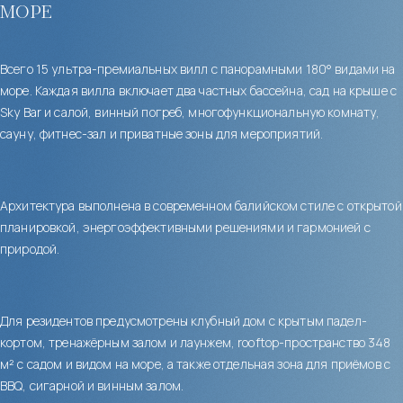
море
Всего 15 ультра-премиальных вилл с панорамными 180° видами на
море. Каждая вилла включает два частных бассейна, сад на крыше с
Sky Bar и салой, винный погреб, многофункциональную комнату,
сауну, фитнес-зал и приватные зоны для мероприятий.
Архитектура выполнена в современном балийском стиле с открытой
планировкой, энергоэффективными решениями и гармонией с
природой.
Для резидентов предусмотрены клубный дом с крытым падел-
кортом, тренажёрным залом и лаунжем, rooftop-пространство 348
м² с садом и видом на море, а также отдельная зона для приёмов с
BBQ, сигарной и винным залом.