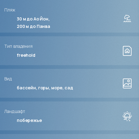
Пляж
30 м до Ао Йон
200 м до Панва
Тип владения
freehold
Вид
бассейн, горы, море, сад
Ландшафт
побережье