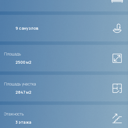
9
санузлов
Площадь
2500 м2
Площадь участка
2847 м2
Этажность
3
этажа