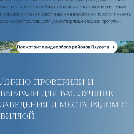
заняться: можете полюбоваться видами с нескольких смотровых
площадок, активно провести время в верёвочном парке или нанять
длиннохвостую лодку для умиротворяющей водной прогулки.
Посмотрите видеообзор районов Пхукета
Лично проверили и
выбрали для вас лучшие
заведения и места рядом с
виллой