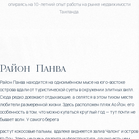
опираясь на 10-летний опыт работы на рынке недвижимости
Таиланда.
Район
Панва
Район Панва находится на одноимённом мысе на юго-востоке
острова вдали от туристической суеты в окружении элитных вилл.
Сюда редко доезжают отдыхающие, а селятся в этом тихом месте
любители размеренной жизни. Здесь расположен пляж Ао Йон, его
особенность в том, что можно купаться круглый год — тут почти не
бывает волн. У самого берега
растут кокосовые пальмы, вдалеке виднеется залив Чалонг и остров
Ко Лон. Здесь не очень развита инфраструктура, однако есть чем