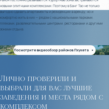
новыми элитными комплексами. Поэтому в Банг Тао не только
выгодно сдавать апартаменты и резиденции в аренду, но и
комфортно жить в них — рядом с национальными парками,
пляжами, развлекательными центрами, ресторанами и другими
зонами отдыха.
Посмотрите видеообзор районов Пхукета
Лично проверили и
выбрали для вас лучшие
заведения и места рядом с
комплексом