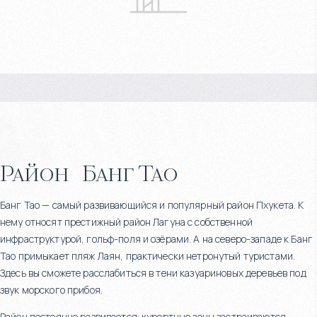
Район
Банг Тао
Банг Тао — самый развивающийся и популярный район Пхукета. К
нему относят престижный район Лагуна с собственной
инфраструктурой, гольф-поля и озёрами. А на северо-западе к Банг
Тао примыкает пляж Лаян, практически нетронутый туристами.
Здесь вы сможете расслабиться в тени казуариновых деревьев под
звук морского прибоя.
Район постоянно развивается: курортные зоны застраиваются