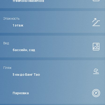
freehold/leasehold
Этажность
1
этаж
Вид
бассейн, сад
Пляж
5 км до Банг Тао
Парковка