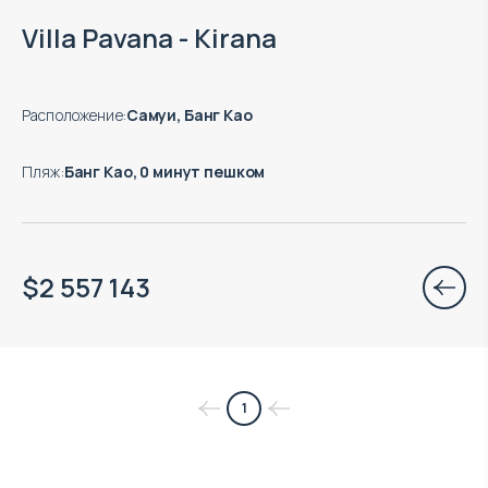
Есть готовые к заезду объекты
Villa Pavana - Kirana
Расположение
:
Самуи, Банг Као
Пляж
:
Банг Као, 0 минут пешком
$
2 557 143
1