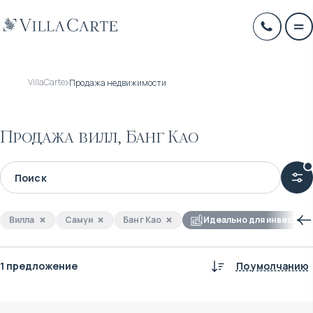
VillaCarte
Продажа недвижимости
Продажа вилл, Банг Као
Вилла
Самуи
Банг Као
Идеально для инвестиц
1 предложение
По умолчанию