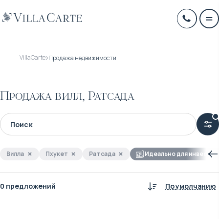
VillaCarte
Продажа недвижимости
Продажа вилл, Ратсада
Вилла
Пхукет
Ратсада
Идеально для инвестиц
0 предложений
По умолчанию