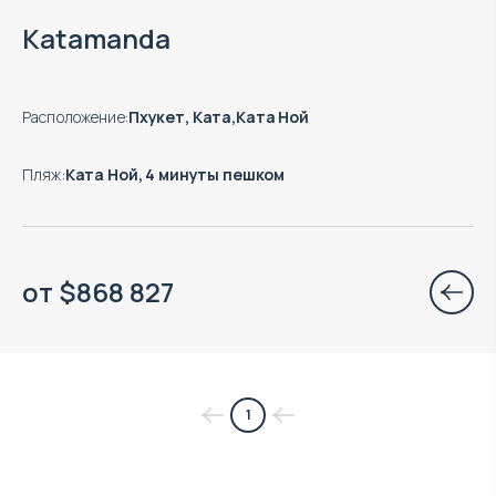
Есть готовые к заезду объекты
Katamanda
Расположение
:
Пхукет, Ката,Ката Ной
Пляж
:
Ката Ной, 4 минуты пешком
от
$
868 827
1