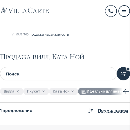
VillaCarte
Продажа недвижимости
Продажа вилл, Ката Ной
Вилла
Пхукет
Ката Ной
Идеально для инвести
1 предложение
По умолчанию