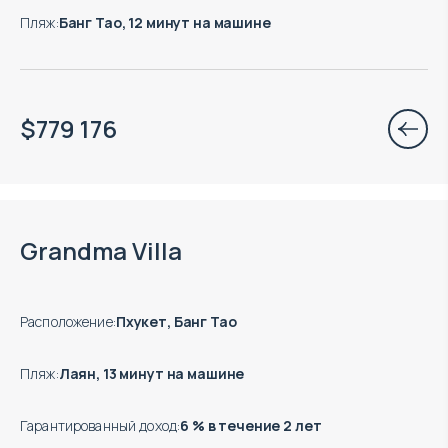
Пляж
:
Банг Тао, 12 минут на машине
$
779 176
Есть готовые к заезду объекты
Grandma Villa
Расположение
:
Пхукет, Банг Тао
Пляж
:
Лаян, 13 минут на машине
Гарантированный доход
:
6 % в течение 2 лет