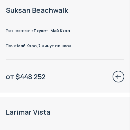
Suksan Beachwalk
Расположение
:
Пхукет, Май Кхао
Пляж
:
Май Кхао, 7 минут пешком
от
$
448 252
Окончание строительства: 02.2028
Larimar Vista