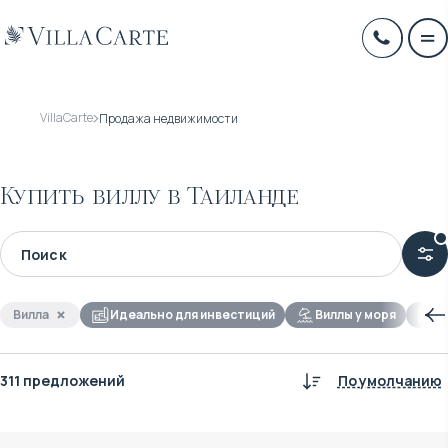
VillaCarte
Продажа недвижимости
Купить виллу в Таиланде
Вилла
Идеально для инвестиций
Виллы у моря
А
311 предложений
По умолчанию