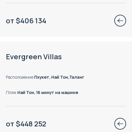
от
$
406 134
Есть готовые к заезду объекты
Evergreen Villas
Расположение
:
Пхукет, Най Тон,Таланг
Пляж
:
Най Тон, 16 минут на машине
от
$
448 252