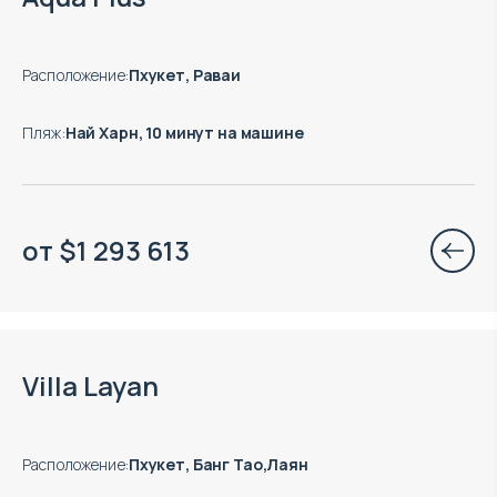
Расположение
:
Пхукет, Раваи
Пляж
:
Най Харн, 10 минут на машине
от
$
1 293 613
Есть готовые к заезду объекты
Villa Layan
Расположение
:
Пхукет, Банг Тао,Лаян