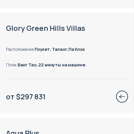
Glory Green Hills Villas
Расположение
:
Пхукет, Таланг,Па Клок
Пляж
:
Банг Тао, 22 минуты на машине
от
$
297 831
Aqua Plus