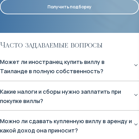
Получить подборку
Часто задаваемые вопросы
Может ли иностранец купить виллу в
Таиланде в полную собственность?
Здание виллы оформляется на вас во Фрихолд (Freehold).
Какие налоги и сборы нужно заплатить при
Земля под виллой при этом регистрируется двумя
покупке виллы?
легальными способами:
- В долгосрочную аренду - Лизхолд (Leasehold) на 90 лет
Основные налоги платятся один раз в момент регистрации
Можно ли сдавать купленную виллу в аренду и
(30+30+30).
сделки в Земельном департаменте. Главная статья расходов -
какой доход она приносит?
это регистрационный сбор (Transfer Fee), который
- В полную собственность через открытие тайской компании