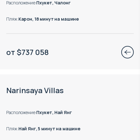
Расположение
:
Пхукет, Чалонг
Пляж
:
Карон, 18 минут на машине
от
$
737 058
Есть готовые к заезду объекты
Narinsaya Villas
Расположение
:
Пхукет, Най Янг
Пляж
:
Най Янг, 5 минут на машине