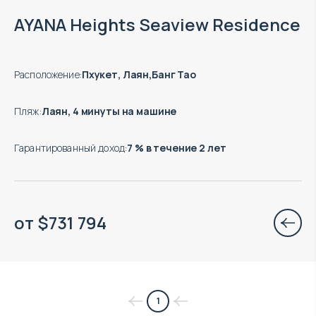
Окончание строительства: 09.2027
AYANA Heights Seaview Residence
Расположение
:
Пхукет, Лаян,Банг Тао
Пляж
:
Лаян, 4 минуты на машине
Гарантированный доход
:
7 % в течение 2 лет
от
$
731 794
1