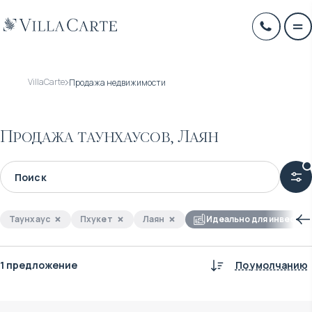
VillaCarte
Продажа недвижимости
Продажа таунхаусов, Лаян
Таунхаус
Пхукет
Лаян
Идеально для инвестиц
1 предложение
По умолчанию