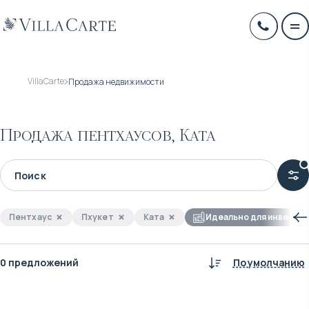
VillaCarte
Продажа недвижимости
Продажа пентхаусов, Ката
Пентхаус
Пхукет
Ката
Идеально для инвести
0 предложений
По умолчанию